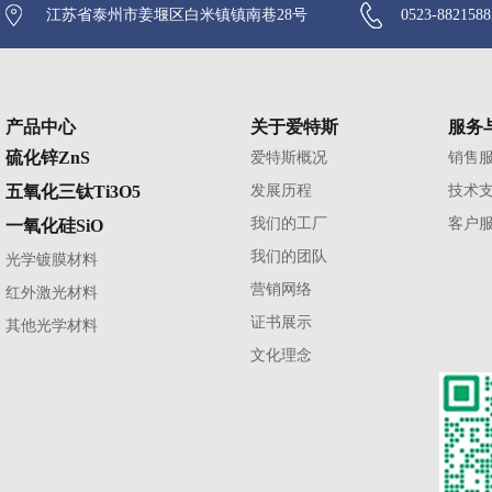
江苏省泰州市姜堰区白米镇镇南巷28号
0523-882158
产品中心
关于爱特斯
服务
硫化锌ZnS
爱特斯概况
销售
五氧化三钛Ti3O5
发展历程
技术
我们的工厂
客户
一氧化硅SiO
我们的团队
光学镀膜材料
营销网络
红外激光材料
证书展示
其他光学材料
文化理念