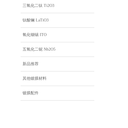
三氧化二钛 Ti2O3
钛酸镧 LaTiO3
氧化铟锡 ITO
五氧化二铌 Nb2O5
新品推荐
其他镀膜材料
镀膜配件