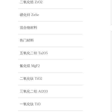
二氧化锆 ZrO2
硒化锌 ZnSe
混合物材料
热门材料
五氧化二钽 Ta2O5
氟化镁 MgF2
二氧化钛 TiO2
三氧化二铝 Al2O3
一氧化钛 TiO