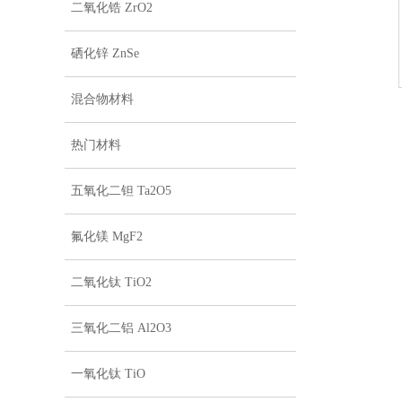
二氧化锆 ZrO2
硒化锌 ZnSe
混合物材料
热门材料
五氧化二钽 Ta2O5
氟化镁 MgF2
二氧化钛 TiO2
三氧化二铝 Al2O3
一氧化钛 TiO