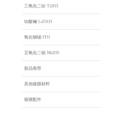
三氧化二钛 Ti2O3
钛酸镧 LaTiO3
氧化铟锡 ITO
五氧化二铌 Nb2O5
新品推荐
其他镀膜材料
镀膜配件