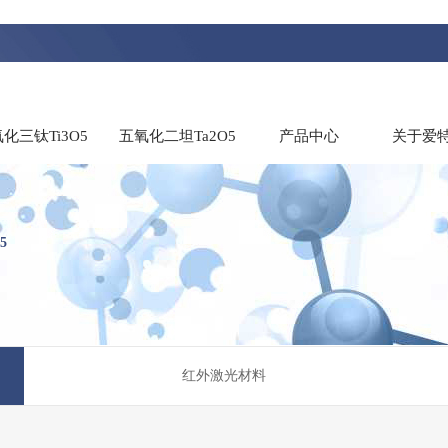
化三钛Ti3O5
五氧化二坦Ta2O5
产品中心
关于爱
5
红外激光材料