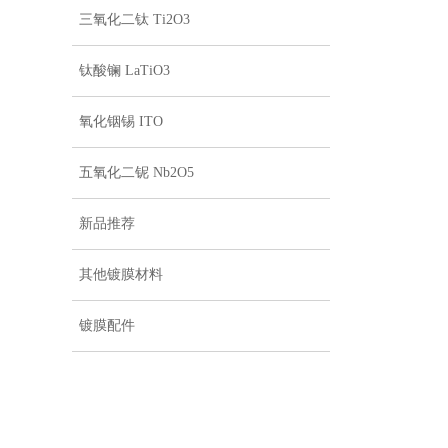
三氧化二钛 Ti2O3
钛酸镧 LaTiO3
氧化铟锡 ITO
五氧化二铌 Nb2O5
新品推荐
其他镀膜材料
镀膜配件