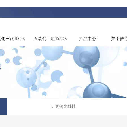
化三钛Ti3O5
五氧化二坦Ta2O5
产品中心
关于爱
3
红外激光材料