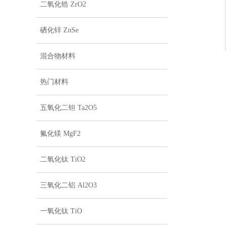
二氧化锆 ZrO2
硒化锌 ZnSe
混合物材料
热门材料
五氧化二钽 Ta2O5
氟化镁 MgF2
二氧化钛 TiO2
三氧化二铝 Al2O3
一氧化钛 TiO