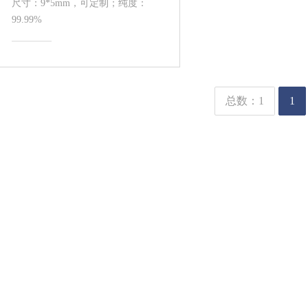
尺寸：9*5mm，可定制；纯度：
99.99%
总数：1
1