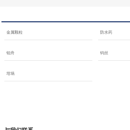
金属颗粒
防水药
钼舟
钨丝
坩埚