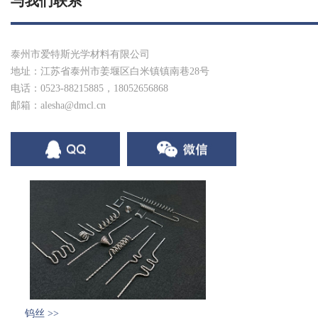
与我们联系
泰州市爱特斯光学材料有限公司
地址：江苏省泰州市姜堰区白米镇镇南巷28号
电话：0523-88215885，18052656868
邮箱：
alesha@dmcl.cn
钨丝 >>