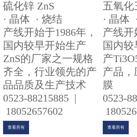
五氧化三
硫化锌 ZnS
· 晶体 
· 晶体 · 烧结
产线开始
产线开始于1986年，
国内较
国内较早开始生产
产Ti3
ZnS的厂家之一规格
产品，
齐全，行业领先的产
膜
品品质及生产技术
0523-8
0523-88215885 |
180526
18052657602
查看所有
查看所有