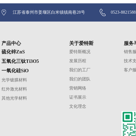
江苏省泰州市姜堰区白米镇镇南巷28号
0523-882158
产品中心
关于爱特斯
服务
硫化锌ZnS
爱特斯概况
销售
五氧化三钛Ti3O5
发展历程
技术
我们的工厂
客户
一氧化硅SiO
我们的团队
光学镀膜材料
营销网络
红外激光材料
证书展示
其他光学材料
文化理念