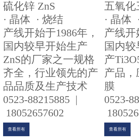
五氧化三
硫化锌 ZnS
· 晶体 
· 晶体 · 烧结
产线开始
产线开始于1986年，
国内较
国内较早开始生产
产Ti3
ZnS的厂家之一规格
产品，
齐全，行业领先的产
膜
品品质及生产技术
0523-8
0523-88215885 |
180526
18052657602
查看所有
查看所有