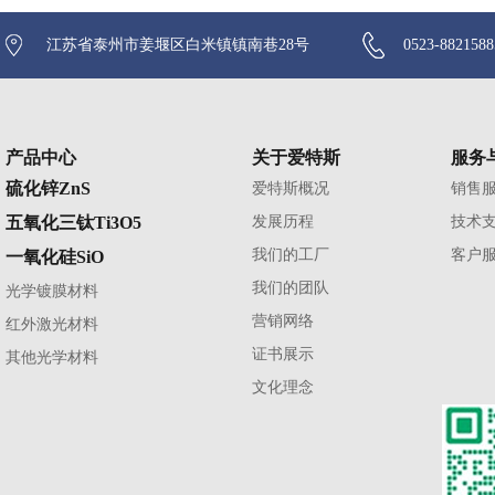
江苏省泰州市姜堰区白米镇镇南巷28号
0523-882158
产品中心
关于爱特斯
服务
硫化锌ZnS
爱特斯概况
销售
五氧化三钛Ti3O5
发展历程
技术
我们的工厂
客户
一氧化硅SiO
我们的团队
光学镀膜材料
营销网络
红外激光材料
证书展示
其他光学材料
文化理念