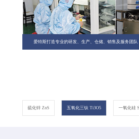
爱特斯打造专业的研发、生产、仓储、销售及服务团队
硫化锌 ZnS
五氧化三钛 Ti3O5
一氧化硅 S