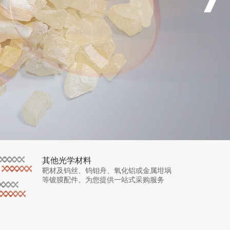
其他光学材料
靶材及钨丝、钨钼舟、氧化铝或金属坩埚
等镀膜配件。为您提供一站式采购服务