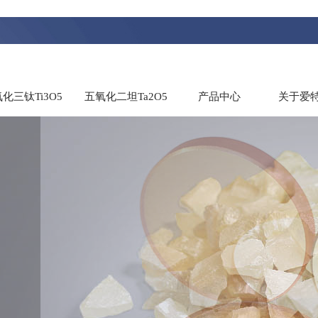
化三钛Ti3O5
五氧化二坦Ta2O5
产品中心
关于爱